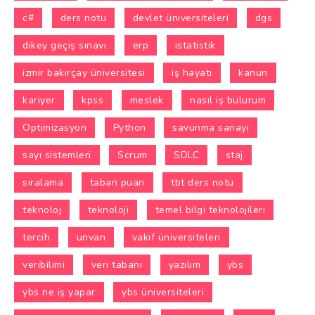
c#
ders notu
devlet üniversiteleri
dgs
dikey geçiş sınavı
erp
istatistik
izmir bakırçay üniversitesi
iş hayatı
kanun
kariyer
kpss
meslek
nasıl iş bulurum
Optimizasyon
Python
savunma sanayi
sayı sistemleri
Scrum
SDLC
staj
sıralama
taban puan
tbt ders notu
teknoloj
teknoloji
temel bilgi teknolojileri
tercih
unvan
vakıf üniversiteleri
veribilimi
veri tabanı
yazılım
ybs
ybs ne iş yapar
ybs üniversiteleri