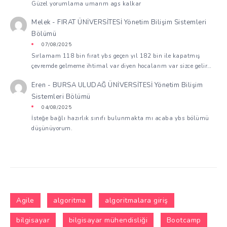
Güzel yorumlama umarım ags kalkar
Melek
-
FIRAT ÜNİVERSİTESİ Yönetim Bilişim Sistemleri
Bölümü
07/08/2025
Sırlamam 118 bin fırat ybs geçen yıl 182 bin ile kapatmış
çevremde gelmeme ihtimal var diyen hocalarım var sizce gelir…
Eren
-
BURSA ULUDAĞ ÜNİVERSİTESİ Yönetim Bilişim
Sistemleri Bölümü
04/08/2025
İsteğe bağlı hazırlık sınıfı bulunmakta mı acaba ybs bölümü
düşünüyorum.
Agile
algoritma
algoritmalara giriş
bilgisayar
bilgisayar mühendisliği
Bootcamp