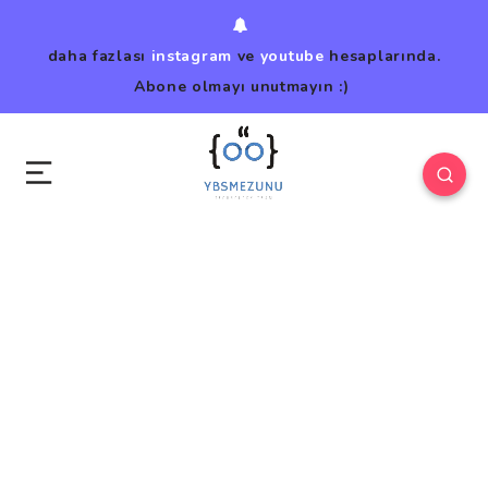
daha fazlası
instagram
ve
youtube
hesaplarında.
Abone olmayı unutmayın :)