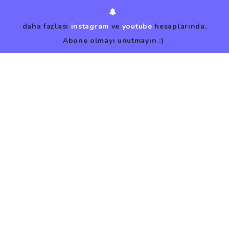
daha fazlası
instagram
ve
youtube
hesaplarında.
Abone olmayı unutmayın :)