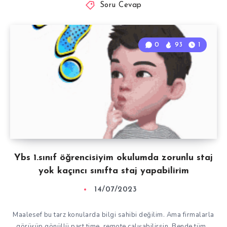
Soru Cevap
0
93
1
Ybs 1.sınıf öğrencisiyim okulumda zorunlu staj
yok kaçıncı sınıfta staj yapabilirim
14/07/2023
Maalesef bu tarz konularda bilgi sahibi değilim. Ama firmalarla
görüşüp gönüllü part time, remote çalışabilirsin. Bende tüm…