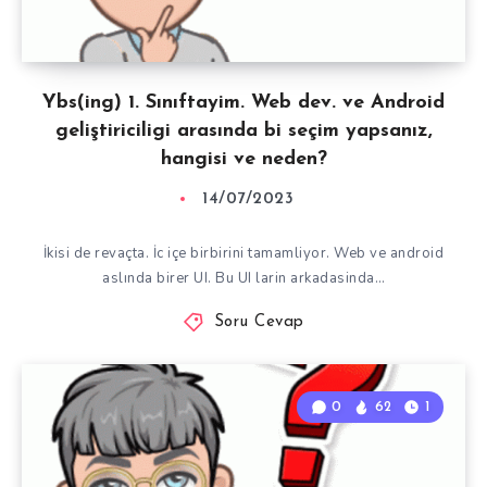
Ybs(ing) 1. Sınıftayim. Web dev. ve Android
geliştiriciligi arasında bi seçim yapsanız,
hangisi ve neden?
14/07/2023
İkisi de revaçta. İc içe birbirini tamamliyor. Web ve android
aslında birer UI. Bu UI larin arkadasinda…
Soru Cevap
0
62
1