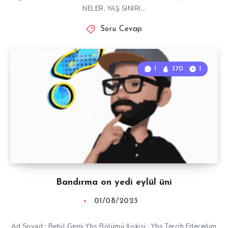
NELER, YAŞ SINIRI…
Soru Cevap
1
370
1
Bandırma on yedi eylül üni
01/08/2023
Ad Soyad : Betül Gemi Ybs Bölümü İlişkisi : Ybs Tercih Edeceğim