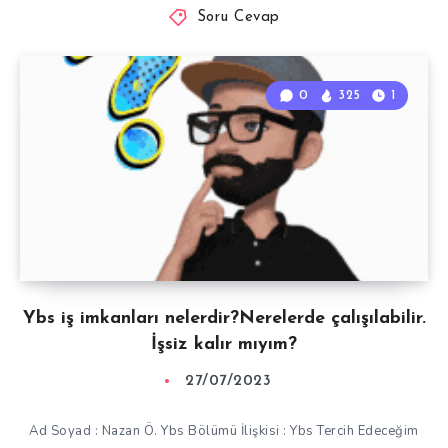
Soru Cevap
0
325
1
Ybs iş imkanları nelerdir?Nerelerde çalışılabilir.
İşsiz kalır mıyım?
27/07/2023
Ad Soyad : Nazan Ö. Ybs Bölümü İlişkisi : Ybs Tercih Edeceğim