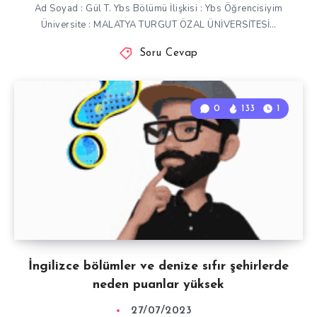
Ad Soyad : Gül T. Ybs Bölümü İlişkisi : Ybs Öğrencisiyim
Üniversite : MALATYA TURGUT ÖZAL ÜNİVERSİTESİ…
Soru Cevap
0
133
1
İngilizce bölümler ve denize sıfır şehirlerde
neden puanlar yüksek
27/07/2023