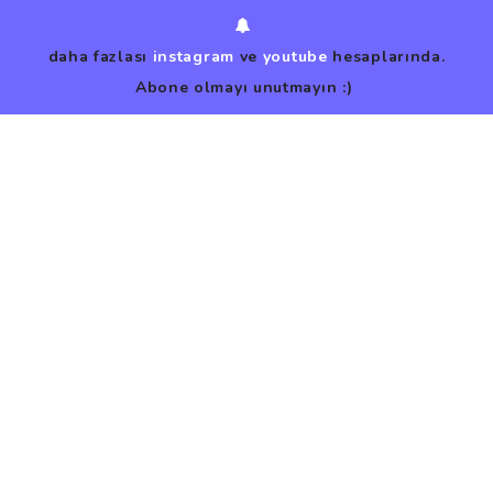
daha fazlası
instagram
ve
youtube
hesaplarında.
Abone olmayı unutmayın :)