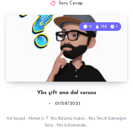
Soru Cevap
0
188
1
Ybs çift ana dal sorusu
01/08/2023
Ad Soyad : Ahmet U. T. Ybs Bölümü İlişkisi : Ybs Tercih Edeceğim
Soru : Ybs bölümünde…