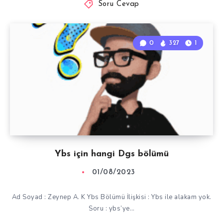
Soru Cevap
0
327
1
Ybs için hangi Dgs bölümü
01/08/2023
Ad Soyad : Zeynep A. K Ybs Bölümü İlişkisi : Ybs ile alakam yok.
Soru : ybs’ye…