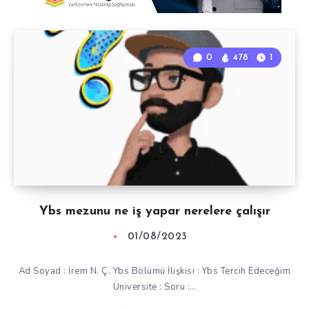
0
478
1
Ybs mezunu ne iş yapar nerelere çalışır
01/08/2023
Ad Soyad : İrem N. Ç. Ybs Bölümü İlişkisi : Ybs Tercih Edeceğim
Üniversite : Soru :…