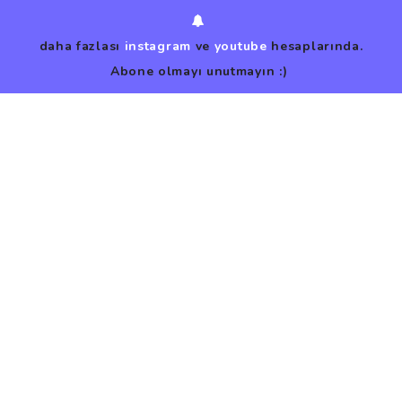
daha fazlası
instagram
ve
youtube
hesaplarında.
Abone olmayı unutmayın :)