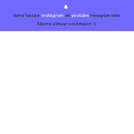
daha fazlası
instagram
ve
youtube
hesaplarında.
Abone olmayı unutmayın :)