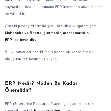
kaynakları, finans — tamamı ERP üzerinden akar, izlenir
ve yönetilir.
Önceki paylaşımlarımda şunu özellikle vurgulamıştım:
Muhasebe ve finans işletmenin atardamarıdır.
ERP ise beynidir.
Bu iki tanım aslında ERP’nin neden bu kadar önemli
olduğunu tek başına açıklıyor.
ERP Nedir? Neden Bu Kadar
Önemlidir?
ERP (Enterprise Resource Planning), işletmenin tüm
kaynaklarını
tek bir merkezden
yöneten yazılım