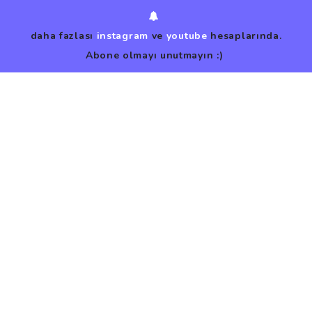
daha fazlası
instagram
ve
youtube
hesaplarında.
Abone olmayı unutmayın :)