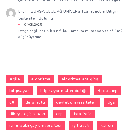
çevremde gelmeme ihtimal var diyen hocalarım var sizce gelir…
Eren
-
BURSA ULUDAĞ ÜNİVERSİTESİ Yönetim Bilişim
Sistemleri Bölümü
04/08/2025
İsteğe bağlı hazırlık sınıfı bulunmakta mı acaba ybs bölümü
düşünüyorum.
Agile
algoritma
algoritmalara giriş
bilgisayar
bilgisayar mühendisliği
Bootcamp
c#
ders notu
devlet üniversiteleri
dgs
dikey geçiş sınavı
erp
istatistik
izmir bakırçay üniversitesi
iş hayatı
kanun