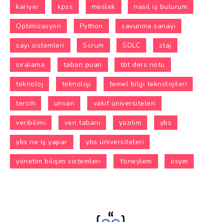
kariyer
kpss
meslek
nasıl iş bulurum
Optimizasyon
Python
savunma sanayi
sayı sistemleri
Scrum
SDLC
staj
sıralama
taban puan
tbt ders notu
teknoloj
teknoloji
temel bilgi teknolojileri
tercih
unvan
vakıf üniversiteleri
veribilimi
veri tabanı
yazılım
ybs
ybs ne iş yapar
ybs üniversiteleri
yönetim bilişim sistemleri
Yöneylem
ösym