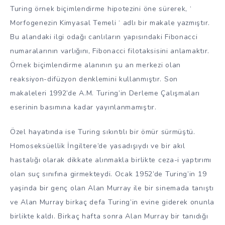
Turing örnek biçimlendirme hipotezini öne sürerek, ‘
Morfogenezin Kimyasal Temeli ‘ adlı bir makale yazmıştır.
Bu alandaki ilgi odağı canlıların yapısındaki Fibonacci
numaralarının varlığını, Fibonacci filotaksisini anlamaktır.
Örnek biçimlendirme alanının şu an merkezi olan
reaksiyon-difüzyon denklemini kullanmıştır. Son
makaleleri 1992’de A.M. Turing’in Derleme Çalışmaları
eserinin basımına kadar yayınlanmamıştır.
Özel hayatında ise Turing sıkıntılı bir ömür sürmüştü.
Homoseksüellik İngiltere’de yasadışıydı ve bir akıl
hastalığı olarak dikkate alınmakla birlikte ceza-i yaptırımı
olan suç sınıfına girmekteydi. Ocak 1952’de Turing’in 19
yaşinda bir genç olan Alan Murray ile bir sinemada tanıştı
ve Alan Murray birkaç defa Turing’in evine giderek onunla
birlikte kaldı. Birkaç hafta sonra Alan Murray bir tanıdığı