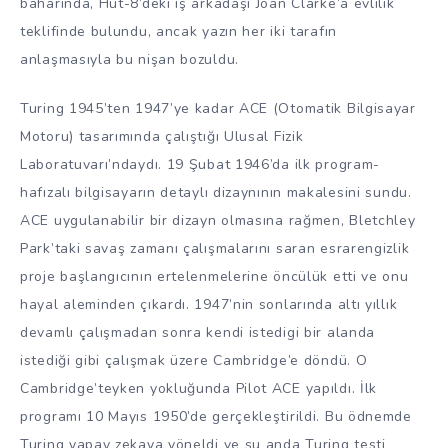
baharında, Hut-8’deki iş arkadaşı Joan Clarke’a evlilik
teklifinde bulundu, ancak yazın her iki tarafın
anlaşmasıyla bu nişan bozuldu.
Turing 1945’ten 1947’ye kadar ACE (Otomatik Bilgisayar
Motoru) tasarımında çalıştığı Ulusal Fizik
Laboratuvarı’ndaydı. 19 Şubat 1946’da ilk program-
hafızalı bilgisayarın detaylı dizaynının makalesini sundu.
ACE uygulanabilir bir dizayn olmasına rağmen, Bletchley
Park’taki savaş zamanı çalışmalarını saran esrarengizlik
proje başlangıcının ertelenmelerine öncülük etti ve onu
hayal aleminden çıkardı. 1947’nin sonlarında altı yıllık
devamlı çalışmadan sonra kendi istedigi bir alanda
istediği gibi çalışmak üzere Cambridge’e döndü. O
Cambridge’teyken yokluğunda Pilot ACE yapıldı. İlk
programı 10 Mayıs 1950’de gerçekleştirildi. Bu ödnemde
Turing yapay zekaya yöneldi ve şu anda Turing testi