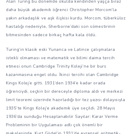
Alan Turing bu dönemde okulda kendinden yaşça biraz
daha büyük akademik öğrenci Christopher Morcom’la
yakın arkadaşlık ve aşk ilişkisi kurdu. Morcom, tüberküloz
hastalığı nedeniyle, Sherborne’daki son sömestirinin
bitmesinden sadece birkaç hafta kala öldü.
Turing’in klasik eski Yunanca ve Latince çalışmalara
istekli olmaması ve matematik ve bilimi daima tercih
etmesi onun Cambridge Trinity Koleji’ne bir burs
kazanmasına engel oldu. İkinci tercihi olan Cambridge
Kings Kolej’e gitti. 1931’den 1934’e kadar orada
öğrenciydi, seçkin bir dereceyle diploma aldı ve merkezi
limit teoremi üzerinde hazırladığı bir tez yazısı dolayısıyla
1935’te Kings Kolej’e akademik üye seçildi. 28 Mayıs
1936’da sunduğu Hesaplanabilir Sayılar: Karar Verme
Probleminin bir Uygulaması adlı çok önemli bir
makalesinde, Kurt Gödel’in 1931’de evrensel aritmetik-