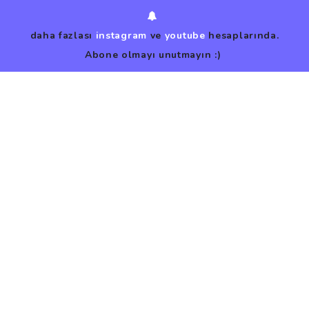
daha fazlası
instagram
ve
youtube
hesaplarında.
Abone olmayı unutmayın :)