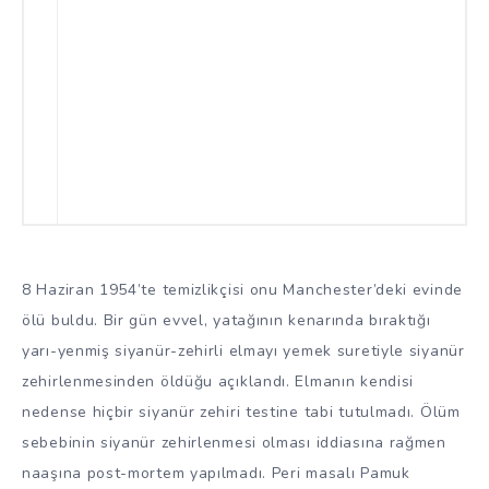
8 Haziran 1954’te temizlikçisi onu Manchester’deki evinde
ölü buldu. Bir gün evvel, yatağının kenarında bıraktığı
yarı-yenmiş siyanür-zehirli elmayı yemek suretiyle siyanür
zehirlenmesinden öldüğu açıklandı. Elmanın kendisi
nedense hiçbir siyanür zehiri testine tabi tutulmadı. Ölüm
sebebinin siyanür zehirlenmesi olması iddiasına rağmen
naaşına post-mortem yapılmadı. Peri masalı Pamuk